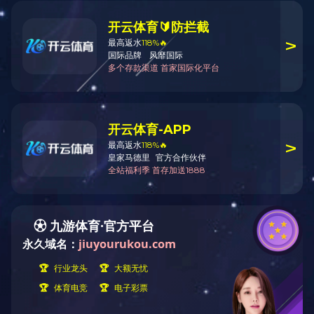
租赁房屋的法律风险及防范
合同倒签的法律风险
更好发挥宪法在治国理政中的重要作用
合同签名盖章审核不当的风险提示
行政复议法“大修”通过五大亮点值得关
公司应收账款逾期风险管理与防范措施
买卖合同审查、签订、履行的15个法律
安全生产违法行为典型案例
以习近平法治思想为指导充分发挥宪法
习近平法治思想中的宪法理论逻辑（节
论民法典网购合同成立时间规则的适用
最高法院：母公司对子公司的人财物统