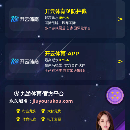
根据《开云(中国)Kaiyun
的有关安排，近日，开云(中国)K
团举办的学习贯彻习近平新时代