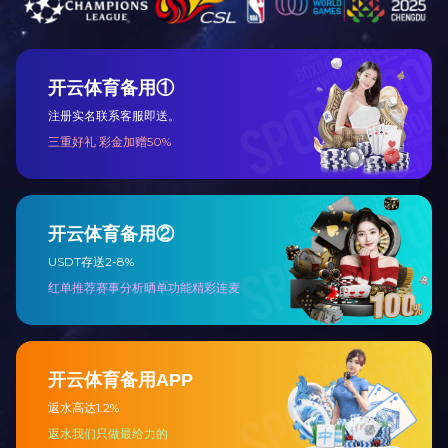
[上一篇] 2023年06月01日 开云(中
[下一篇] 2023年04月25日 开云(中国
网上展厅
|
诚聘英才
|
属下网站
|
网站地图
|
友情链接
|
Copyright © 2015 gztit.com™ All rights reserved
米兰注册
|
huatihui·华体会(中国)官方网站
|
开云在线
|
安博线上平台
|
开云网页版·官
方版在线登入
|
开云登陆入口
|
乐鱼全球最大体育平台_乐鱼(中国)
|
KY.COM
|
开云网